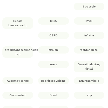
Strategie
Fiscale
DGA
MVO
bewaarplicht
CSRD
inflatie
arbeidsongeschiktheidsverzekering
zzp'ers
rechtsherstel
zzp
koers
Omzetbelasting
(btw)
Automatisering
Bedrijfsopvolging
Duurzaamheid
Circulariteit
ficaal
zzp