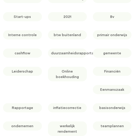
Start-ups
2021
Bv
Interne controle
btw buitenland
primair onderwijs
cashflow
duurzaamheidsrapportage
gemeente
Leiderschap
Online
Financiën
boekhouding
Eenmanszaak
Rapportage
inflatiecorrectie
basisonderwijs
ondernemen
werkelijk
teamplannen
rendement