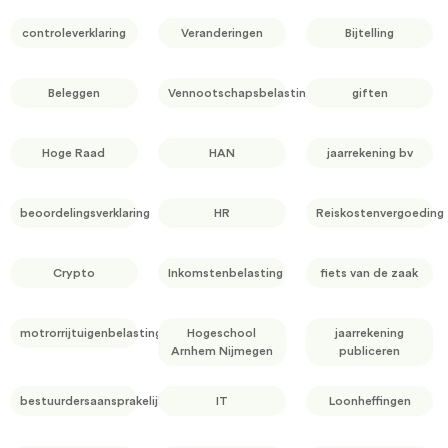
controleverklaring
Veranderingen
Bijtelling
Beleggen
Vennootschapsbelasting
giften
Hoge Raad
HAN
jaarrekening bv
beoordelingsverklaring
HR
Reiskostenvergoeding
Crypto
Inkomstenbelasting
fiets van de zaak
motrorrijtuigenbelasting
Hogeschool
jaarrekening
Arnhem Nijmegen
publiceren
bestuurdersaansprakelijkheid
IT
Loonheffingen