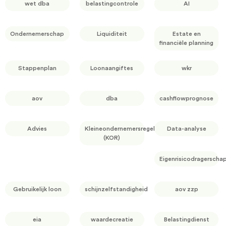
wet dba
belastingcontrole
AI
Ondernemerschap
Liquiditeit
Estate en
financiële planning
Stappenplan
Loonaangiftes
wkr
aov
dba
cashflowprognose
Advies
Kleineondernemersregeling
Data-analyse
(KOR)
Eigenrisicodragerscha
Gebruikelijk loon
schijnzelfstandigheid
aov zzp
eia
waardecreatie
Belastingdienst