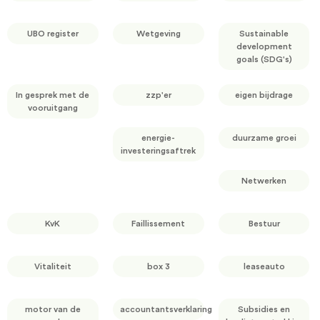
UBO register
Wetgeving
Sustainable
development
goals (SDG's)
In gesprek met de
zzp'er
eigen bijdrage
vooruitgang
energie-
duurzame groei
investeringsaftrek
Netwerken
KvK
Faillissement
Bestuur
Vitaliteit
box 3
leaseauto
motor van de
accountantsverklaring
Subsidies en