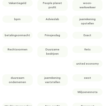
Vakantiegeld
People planet
woon-
profit
werkverkeer
bpm
Advieslab
jaarrekening
opstellen
betalingsonmacht
Prinsjesdag
Exact
Rechtsvormen
Duurzame
fiets
bedrijven
united economy
duurzaam
jaarrekening
swot
ondernemen
vaststellen
Miljoenennota