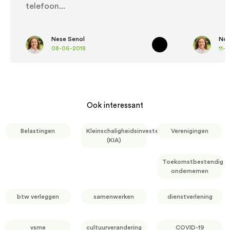
telefoon
Nese Senol
Nes
08-06-2018
11-
Ook interessant
Belastingen
Kleinschaligheidsinvesteringsaftrek
Verenigingen
(KIA)
Toekomstbestendig
ondernemen
btw verleggen
samenwerken
dienstverlening
vsme
cultuurverandering
COVID-19