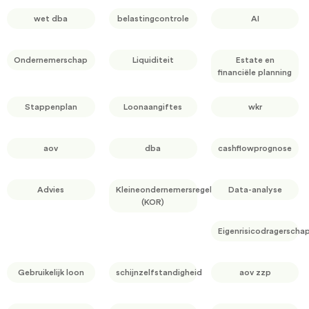
wet dba
belastingcontrole
AI
Ondernemerschap
Liquiditeit
Estate en
financiële planning
Stappenplan
Loonaangiftes
wkr
aov
dba
cashflowprognose
Advies
Kleineondernemersregeling
Data-analyse
(KOR)
Eigenrisicodragerscha
Gebruikelijk loon
schijnzelfstandigheid
aov zzp