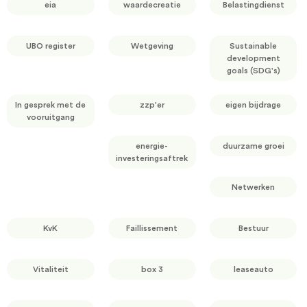
eia
waardecreatie
Belastingdienst
UBO register
Wetgeving
Sustainable
development
goals (SDG's)
In gesprek met de
zzp'er
eigen bijdrage
vooruitgang
energie-
duurzame groei
investeringsaftrek
Netwerken
KvK
Faillissement
Bestuur
Vitaliteit
box 3
leaseauto