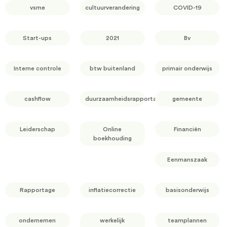
vsme
cultuurverandering
COVID-19
Start-ups
2021
Bv
Interne controle
btw buitenland
primair onderwijs
cashflow
duurzaamheidsrapportage
gemeente
Leiderschap
Online
Financiën
boekhouding
Eenmanszaak
Rapportage
inflatiecorrectie
basisonderwijs
ondernemen
werkelijk
teamplannen