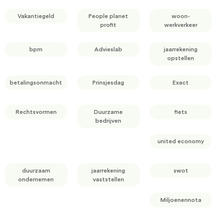
Vakantiegeld
People planet
woon-
profit
werkverkeer
bpm
Advieslab
jaarrekening
opstellen
betalingsonmacht
Prinsjesdag
Exact
Rechtsvormen
Duurzame
fiets
bedrijven
united economy
duurzaam
jaarrekening
swot
ondernemen
vaststellen
Miljoenennota