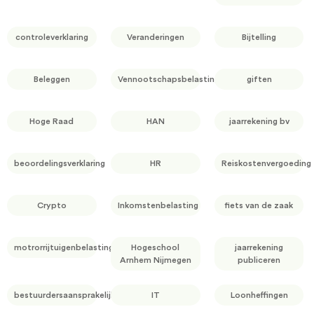
controleverklaring
Veranderingen
Bijtelling
Beleggen
Vennootschapsbelasting
giften
Hoge Raad
HAN
jaarrekening bv
beoordelingsverklaring
HR
Reiskostenvergoeding
Crypto
Inkomstenbelasting
fiets van de zaak
motrorrijtuigenbelasting
Hogeschool
jaarrekening
Arnhem Nijmegen
publiceren
bestuurdersaansprakelijkheid
IT
Loonheffingen