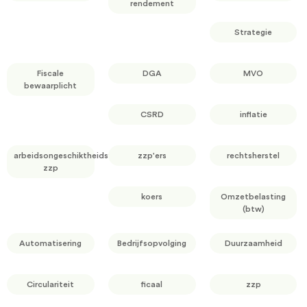
rendement
Strategie
Fiscale
DGA
MVO
bewaarplicht
CSRD
inflatie
arbeidsongeschiktheidsverzekering
zzp'ers
rechtsherstel
zzp
koers
Omzetbelasting
(btw)
Automatisering
Bedrijfsopvolging
Duurzaamheid
Circulariteit
ficaal
zzp