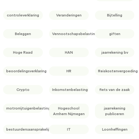
controleverklaring
Veranderingen
Bijtelling
Beleggen
Vennootschapsbelasting
giften
Hoge Raad
HAN
jaarrekening bv
beoordelingsverklaring
HR
Reiskostenvergoeding
Crypto
Inkomstenbelasting
fiets van de zaak
motrorrijtuigenbelasting
Hogeschool
jaarrekening
Arnhem Nijmegen
publiceren
bestuurdersaansprakelijkheid
IT
Loonheffingen