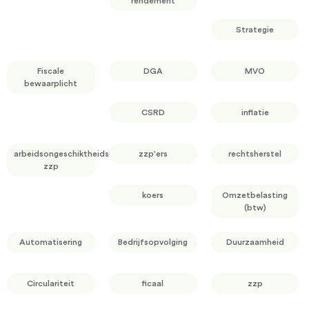
rendement
Strategie
Fiscale
DGA
MVO
bewaarplicht
CSRD
inflatie
arbeidsongeschiktheidsverzekering
zzp'ers
rechtsherstel
zzp
koers
Omzetbelasting
(btw)
Automatisering
Bedrijfsopvolging
Duurzaamheid
Circulariteit
ficaal
zzp