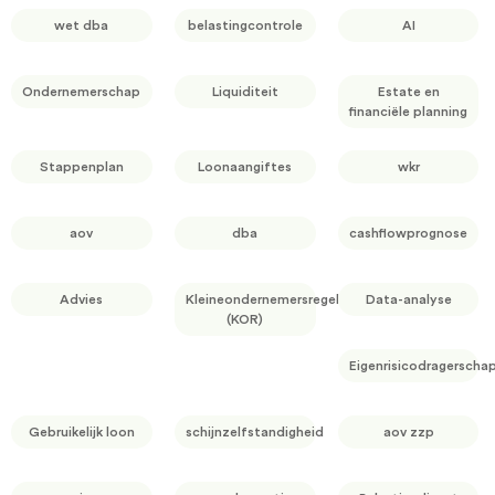
wet dba
belastingcontrole
AI
Ondernemerschap
Liquiditeit
Estate en
financiële planning
Stappenplan
Loonaangiftes
wkr
aov
dba
cashflowprognose
Advies
Kleineondernemersregeling
Data-analyse
(KOR)
Eigenrisicodragerscha
Gebruikelijk loon
schijnzelfstandigheid
aov zzp