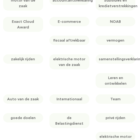
motor van de
accountantsverklaring
Subsidies en
zaak
kredietverstrekkingen
Exact Cloud
E-commerce
NOAB
Award
fiscaal aftrekbaar
vermogen
zakelijk rijden
elektrische motor
samenstellingsverklari
van de zaak
Leren en
ontwikkelen
Auto van de zaak
Internationaal
Team
goede doelen
de
privé rijden
Belastingdienst
elektrische motor