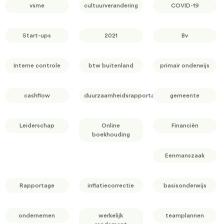
vsme
cultuurverandering
COVID-19
Start-ups
2021
Bv
Interne controle
btw buitenland
primair onderwijs
cashflow
duurzaamheidsrapportage
gemeente
Leiderschap
Online
Financiën
boekhouding
Eenmanszaak
Rapportage
inflatiecorrectie
basisonderwijs
ondernemen
werkelijk
teamplannen