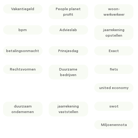
Vakantiegeld
People planet
woon-
profit
werkverkeer
bpm
Advieslab
jaarrekening
opstellen
betalingsonmacht
Prinsjesdag
Exact
Rechtsvormen
Duurzame
fiets
bedrijven
united economy
duurzaam
jaarrekening
swot
ondernemen
vaststellen
Miljoenennota