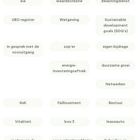
eia
waardecreatie
Belastingdienst
UBO register
Wetgeving
Sustainable
development
goals (SDG's)
In gesprek met de
zzp'er
eigen bijdrage
vooruitgang
energie-
duurzame groei
investeringsaftrek
Netwerken
KvK
Faillissement
Bestuur
Vitaliteit
box 3
leaseauto