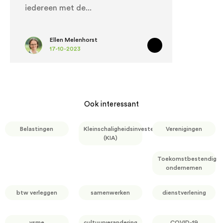
iedereen met de
Ellen Melenhorst
17-10-2023
Ook interessant
Belastingen
Kleinschaligheidsinvesteringsaftrek
Verenigingen
(KIA)
Toekomstbestendig
ondernemen
btw verleggen
samenwerken
dienstverlening
vsme
cultuurverandering
COVID-19