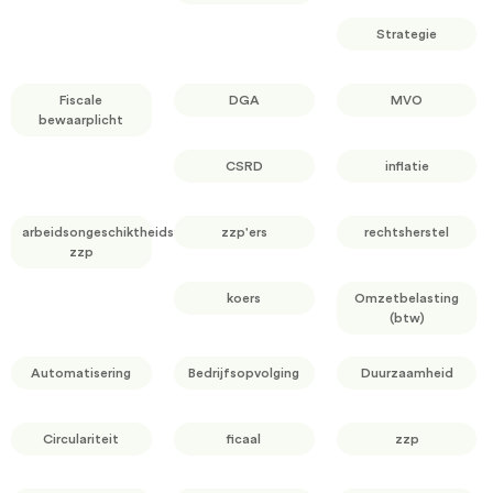
Strategie
Fiscale
DGA
MVO
bewaarplicht
CSRD
inflatie
arbeidsongeschiktheidsverzekering
zzp'ers
rechtsherstel
zzp
koers
Omzetbelasting
(btw)
Automatisering
Bedrijfsopvolging
Duurzaamheid
Circulariteit
ficaal
zzp