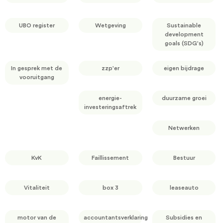
UBO register
Wetgeving
Sustainable
development
goals (SDG's)
In gesprek met de
zzp'er
eigen bijdrage
vooruitgang
energie-
duurzame groei
investeringsaftrek
Netwerken
KvK
Faillissement
Bestuur
Vitaliteit
box 3
leaseauto
motor van de
accountantsverklaring
Subsidies en