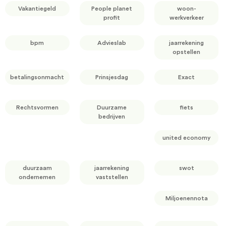
Vakantiegeld
People planet
woon-
profit
werkverkeer
bpm
Advieslab
jaarrekening
opstellen
betalingsonmacht
Prinsjesdag
Exact
Rechtsvormen
Duurzame
fiets
bedrijven
united economy
duurzaam
jaarrekening
swot
ondernemen
vaststellen
Miljoenennota