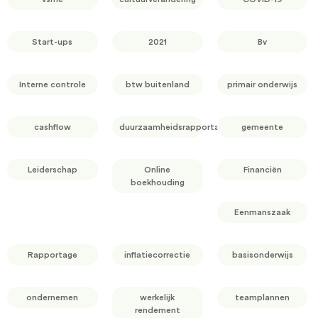
Start-ups
2021
Bv
Interne controle
btw buitenland
primair onderwijs
cashflow
duurzaamheidsrapportage
gemeente
Leiderschap
Online
Financiën
boekhouding
Eenmanszaak
Rapportage
inflatiecorrectie
basisonderwijs
ondernemen
werkelijk
teamplannen
rendement