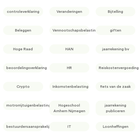
controleverklaring
Veranderingen
Bijtelling
Beleggen
Vennootschapsbelasting
giften
Hoge Raad
HAN
jaarrekening bv
beoordelingsverklaring
HR
Reiskostenvergoeding
Crypto
Inkomstenbelasting
fiets van de zaak
motrorrijtuigenbelasting
Hogeschool
jaarrekening
Arnhem Nijmegen
publiceren
bestuurdersaansprakelijkheid
IT
Loonheffingen