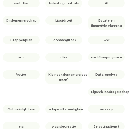
wet dba
belastingcontrole
AI
Ondernemerschap
Liquiditeit
Estate en
financiële planning
Stappenplan
Loonaangiftes
wkr
aov
dba
cashflowprognose
Advies
Kleineondernemersregeling
Data-analyse
(KOR)
Eigenrisicodragerscha
Gebruikelijk loon
schijnzelfstandigheid
aov zzp
eia
waardecreatie
Belastingdienst