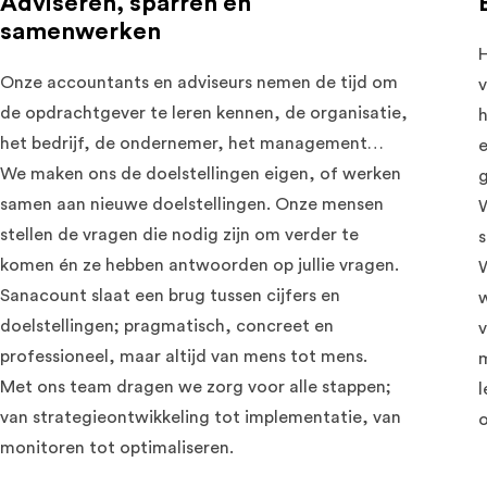
Adviseren, sparren en
samenwerken
H
Onze accountants en adviseurs nemen de tijd om
v
de opdrachtgever te leren kennen, de organisatie,
h
het bedrijf, de ondernemer, het management…
e
We maken ons de doelstellingen eigen, of werken
g
samen aan nieuwe doelstellingen. Onze mensen
W
stellen de vragen die nodig zijn om verder te
komen én ze hebben antwoorden op jullie vragen.
W
Sanacount slaat een brug tussen cijfers en
w
doelstellingen; pragmatisch, concreet en
v
professioneel, maar altijd van mens tot mens.
m
Met ons team dragen we zorg voor alle stappen;
l
van strategieontwikkeling tot implementatie, van
o
monitoren tot optimaliseren.