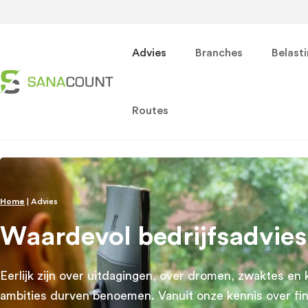
Advies
Branches
Belast
Routes
Home
|
Advies
Waardevol bedrijfsadvies
Eerlijk zijn over uitdagingen, over dromen, zwaktes en 
ambities durven benoemen. Vanuit onze kennis over fi