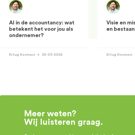
AI in de accountancy: wat
Visie en mi
betekent het voor jou als
en bestaa
ondernemer?
Ertug Kosmaci
25-03-2026
Ertug Kosmaci
Meer weten?
Wij luisteren graag.