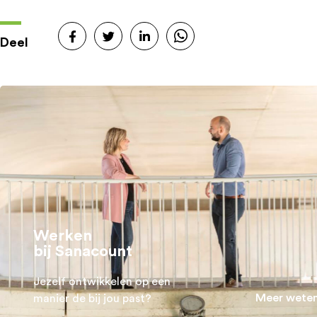
Deel
Werken
bij Sanacount
Jezelf ontwikkelen op een
Meer wete
manier de bij jou past?