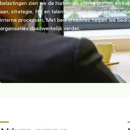
belastingen zien we de hiaten, de sterke punten en ko
aan, strategie, HR en talentmanagement, identiteit, d
interne processen. Met bedrijfsadvies helpen we bedri
organisaties daadwerkelijk verder.