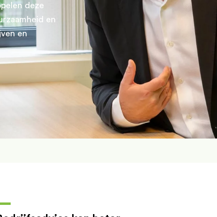
ppelen deze
uurzaamheid en
jven en