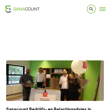
Home
|
Over ons
|
Pers
Pers
Sanacount Bedrijfs- en Belastingadvies in