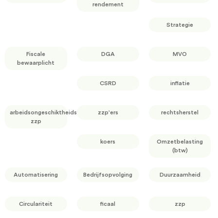
rendement
Strategie
Fiscale
DGA
MVO
bewaarplicht
CSRD
inflatie
arbeidsongeschiktheidsverzekering
zzp'ers
rechtsherstel
zzp
koers
Omzetbelasting
(btw)
Automatisering
Bedrijfsopvolging
Duurzaamheid
Circulariteit
ficaal
zzp