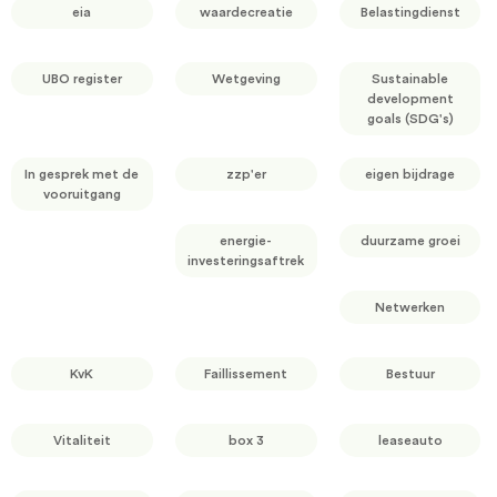
eia
waardecreatie
Belastingdienst
UBO register
Wetgeving
Sustainable
development
goals (SDG's)
In gesprek met de
zzp'er
eigen bijdrage
vooruitgang
energie-
duurzame groei
investeringsaftrek
Netwerken
KvK
Faillissement
Bestuur
Vitaliteit
box 3
leaseauto