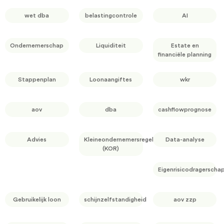
wet dba
belastingcontrole
AI
Ondernemerschap
Liquiditeit
Estate en
financiële planning
Stappenplan
Loonaangiftes
wkr
aov
dba
cashflowprognose
Advies
Kleineondernemersregeling
Data-analyse
(KOR)
Eigenrisicodragerscha
Gebruikelijk loon
schijnzelfstandigheid
aov zzp