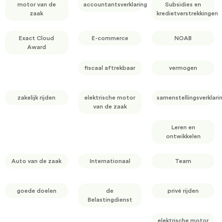
motor van de
accountantsverklaring
Subsidies en
zaak
kredietverstrekkingen
Exact Cloud
E-commerce
NOAB
Award
fiscaal aftrekbaar
vermogen
zakelijk rijden
elektrische motor
samenstellingsverklari
van de zaak
Leren en
ontwikkelen
Auto van de zaak
Internationaal
Team
goede doelen
de
privé rijden
Belastingdienst
elektrische motor