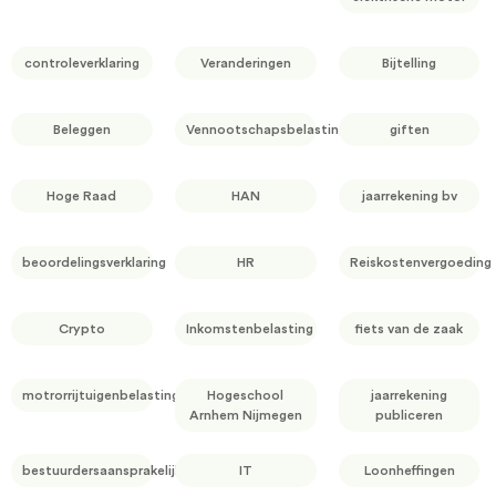
controleverklaring
Veranderingen
Bijtelling
Beleggen
Vennootschapsbelasting
giften
Hoge Raad
HAN
jaarrekening bv
beoordelingsverklaring
HR
Reiskostenvergoeding
Crypto
Inkomstenbelasting
fiets van de zaak
motrorrijtuigenbelasting
Hogeschool
jaarrekening
Arnhem Nijmegen
publiceren
bestuurdersaansprakelijkheid
IT
Loonheffingen