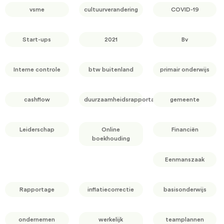
vsme
cultuurverandering
COVID-19
Start-ups
2021
Bv
Interne controle
btw buitenland
primair onderwijs
cashflow
duurzaamheidsrapportage
gemeente
Leiderschap
Online
Financiën
boekhouding
Eenmanszaak
Rapportage
inflatiecorrectie
basisonderwijs
ondernemen
werkelijk
teamplannen