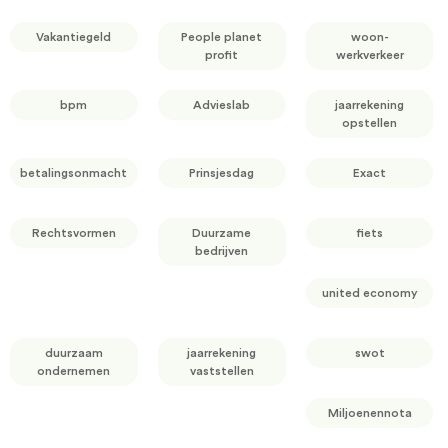
Vakantiegeld
People planet
woon-
profit
werkverkeer
bpm
Advieslab
jaarrekening
opstellen
betalingsonmacht
Prinsjesdag
Exact
Rechtsvormen
Duurzame
fiets
bedrijven
united economy
duurzaam
jaarrekening
swot
ondernemen
vaststellen
Miljoenennota