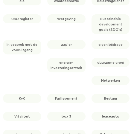
eia
waardecreatie
Belastingdienst
UBO register
Wetgeving
Sustainable
development
goals (SDG's)
In gesprek met de
zzp'er
eigen bijdrage
vooruitgang
energie-
duurzame groei
investeringsaftrek
Netwerken
KvK
Faillissement
Bestuur
Vitaliteit
box 3
leaseauto