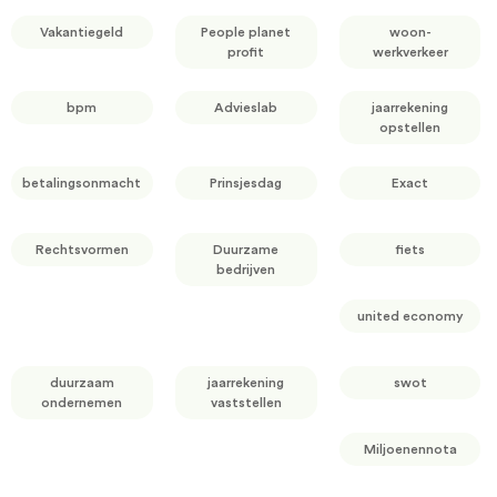
Vakantiegeld
People planet
woon-
profit
werkverkeer
bpm
Advieslab
jaarrekening
opstellen
betalingsonmacht
Prinsjesdag
Exact
Rechtsvormen
Duurzame
fiets
bedrijven
united economy
duurzaam
jaarrekening
swot
ondernemen
vaststellen
Miljoenennota