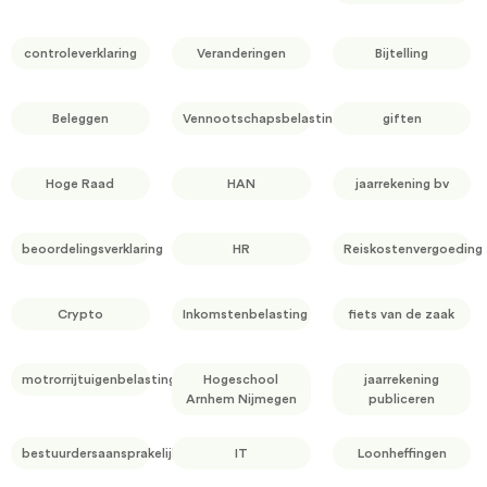
controleverklaring
Veranderingen
Bijtelling
Beleggen
Vennootschapsbelasting
giften
Hoge Raad
HAN
jaarrekening bv
beoordelingsverklaring
HR
Reiskostenvergoeding
Crypto
Inkomstenbelasting
fiets van de zaak
motrorrijtuigenbelasting
Hogeschool
jaarrekening
Arnhem Nijmegen
publiceren
bestuurdersaansprakelijkheid
IT
Loonheffingen