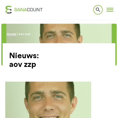
Home
|
aov zzp
Nieuws:
aov zzp