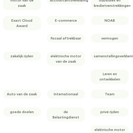
motor van de
accountantsverklaring
Subsidies en
zaak
kredietverstrekkingen
Exact Cloud
E-commerce
NOAB
Award
fiscaal aftrekbaar
vermogen
zakelijk rijden
elektrische motor
samenstellingsverklari
van de zaak
Leren en
ontwikkelen
Auto van de zaak
Internationaal
Team
goede doelen
de
privé rijden
Belastingdienst
elektrische motor