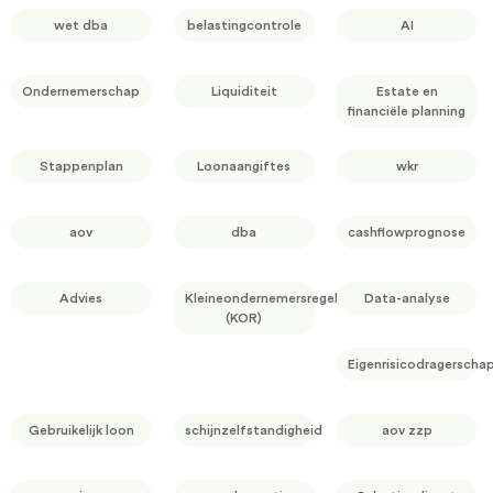
wet dba
belastingcontrole
AI
Ondernemerschap
Liquiditeit
Estate en
financiële planning
Stappenplan
Loonaangiftes
wkr
aov
dba
cashflowprognose
Advies
Kleineondernemersregeling
Data-analyse
(KOR)
Eigenrisicodragerscha
Gebruikelijk loon
schijnzelfstandigheid
aov zzp