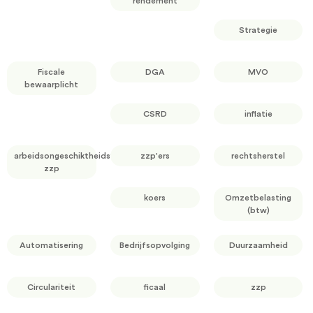
rendement
Strategie
Fiscale
DGA
MVO
bewaarplicht
CSRD
inflatie
arbeidsongeschiktheidsverzekering
zzp'ers
rechtsherstel
zzp
koers
Omzetbelasting
(btw)
Automatisering
Bedrijfsopvolging
Duurzaamheid
Circulariteit
ficaal
zzp