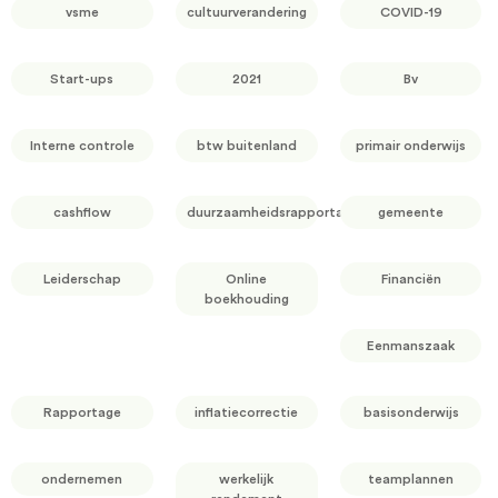
vsme
cultuurverandering
COVID-19
Start-ups
2021
Bv
Interne controle
btw buitenland
primair onderwijs
cashflow
duurzaamheidsrapportage
gemeente
Leiderschap
Online
Financiën
boekhouding
Eenmanszaak
Rapportage
inflatiecorrectie
basisonderwijs
ondernemen
werkelijk
teamplannen