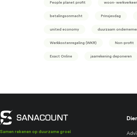
People planet profit
woon- werkverkeer
betalingsonmacht
Prinsjesdag
united economy
duurzaam onderneme
Werkkostenregeling (WKR)
Non-profit
Exact Online
jaarrekening deponeren
Die
Samen rekenen op duurzame groei
Advi