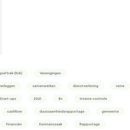
gsaftrek (KIA)
Verenigingen
verleggen
samenwerken
dienstverlening
vsme
Start-ups
2021
Bv
Interne controle
cashflow
duurzaamheidsrapportage
gemeente
Financiën
Eenmanszaak
Rapportage