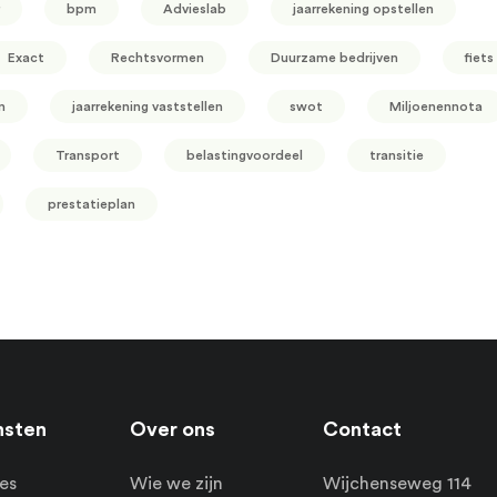
bpm
Advieslab
jaarrekening opstellen
Exact
Rechtsvormen
Duurzame bedrijven
fiets
n
jaarrekening vaststellen
swot
Miljoenennota
Transport
belastingvoordeel
transitie
prestatieplan
nsten
Over ons
Contact
es
Wie we zijn
Wijchenseweg 114