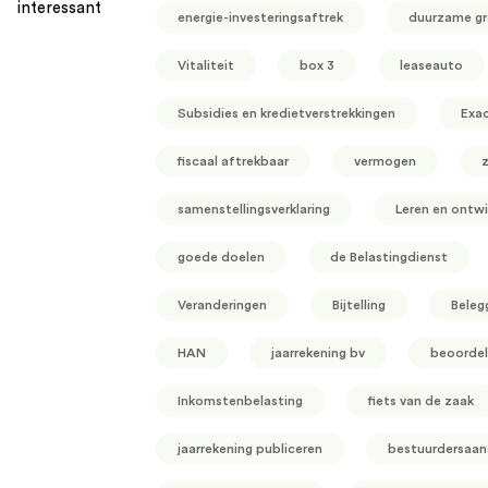
interessant
energie-investeringsaftrek
duurzame gr
Vitaliteit
box 3
leaseauto
Subsidies en kredietverstrekkingen
Exa
fiscaal aftrekbaar
vermogen
z
samenstellingsverklaring
Leren en ontwi
goede doelen
de Belastingdienst
Veranderingen
Bijtelling
Beleg
HAN
jaarrekening bv
beoordel
Inkomstenbelasting
fiets van de zaak
jaarrekening publiceren
bestuurdersaans