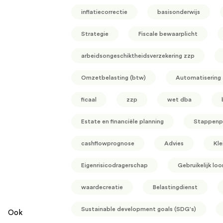
inflatiecorrectie
basisonderwijs
Strategie
Fiscale bewaarplicht
arbeidsongeschiktheidsverzekering zzp
Omzetbelasting (btw)
Automatisering
ficaal
zzp
wet dba
Estate en financiële planning
Stappenp
cashflowprognose
Advies
Kle
Eigenrisicodragerschap
Gebruikelijk loo
waardecreatie
Belastingdienst
Sustainable development goals (SDG's)
Ook