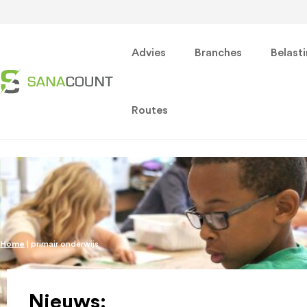
Advies
Branches
Belast
Routes
Home
|
primair onderwijs
Nieuws: