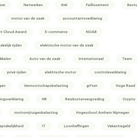
oei
Netwerken
KvK
Faillissement
Bestu
motor van de zaak
accountantsverklaring
ct Cloud Award
E-commerce
NOAB
akelijk rijden
elektrische motor van de zaak
kkelen
Auto van de zaak
Internationaal
Team
privé rijden
elektrische motor
controleverklaring
gen
Vennootschapsbelasting
giften
Hoge Raad
ingsverklaring
HR
Reiskostenvergoeding
Crypto
motrorrijtuigenbelasting
Hogeschool Arnhem Nijmegen
prakelijkheid
IT
Loonheffingen
Vakantiegeld