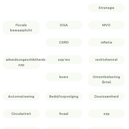
Strategie
Fiscale
DGA
MVO
bewaarplicht
CSRD
inflatie
arbeidsongeschiktheidsverzekering
zzp'ers
rechtsherstel
zzp
koers
Omzetbelasting
(btw)
Automatisering
Bedrijfsopvolging
Duurzaamheid
Circulariteit
ficaal
zzp