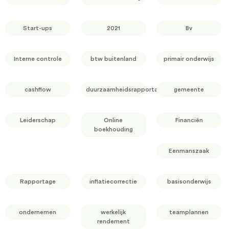
Start-ups
2021
Bv
Interne controle
btw buitenland
primair onderwijs
cashflow
duurzaamheidsrapportage
gemeente
Leiderschap
Online
Financiën
boekhouding
Eenmanszaak
Rapportage
inflatiecorrectie
basisonderwijs
ondernemen
werkelijk
teamplannen
rendement