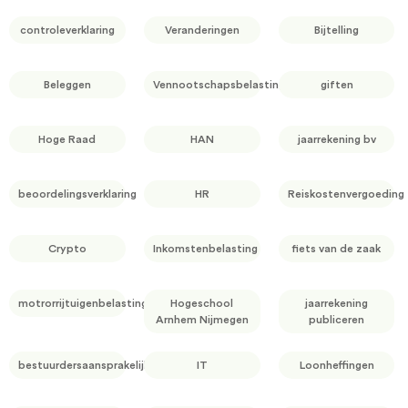
controleverklaring
Veranderingen
Bijtelling
Beleggen
Vennootschapsbelasting
giften
Hoge Raad
HAN
jaarrekening bv
beoordelingsverklaring
HR
Reiskostenvergoeding
Crypto
Inkomstenbelasting
fiets van de zaak
motrorrijtuigenbelasting
Hogeschool
jaarrekening
Arnhem Nijmegen
publiceren
bestuurdersaansprakelijkheid
IT
Loonheffingen