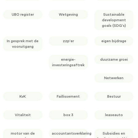
UBO register
Wetgeving
Sustainable
development
goals (SDG's)
In gesprek met de
zzp'er
eigen bijdrage
vooruitgang
energie-
duurzame groei
investeringsaftrek
Netwerken
KvK
Faillissement
Bestuur
Vitaliteit
box 3
leaseauto
motor van de
accountantsverklaring
Subsidies en