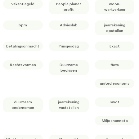
Vakantiegeld
People planet
woon-
profit
werkverkeer
bpm
Advieslab
jaarrekening
opstellen
betalingsonmacht
Prinsjesdag
Exact
Rechtsvormen
Duurzame
fiets
bedrijven
united economy
duurzaam
jaarrekening
swot
ondernemen
vaststellen
Miljoenennota