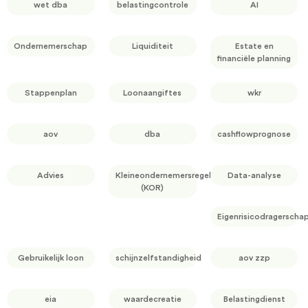
wet dba
belastingcontrole
AI
Ondernemerschap
Liquiditeit
Estate en
financiële planning
Stappenplan
Loonaangiftes
wkr
aov
dba
cashflowprognose
Advies
Kleineondernemersregeling
Data-analyse
(KOR)
Eigenrisicodragerscha
Gebruikelijk loon
schijnzelfstandigheid
aov zzp
eia
waardecreatie
Belastingdienst