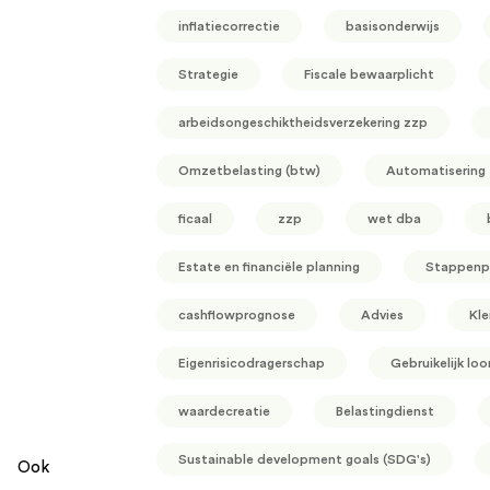
inflatiecorrectie
basisonderwijs
Strategie
Fiscale bewaarplicht
arbeidsongeschiktheidsverzekering zzp
Omzetbelasting (btw)
Automatisering
ficaal
zzp
wet dba
Estate en financiële planning
Stappenp
cashflowprognose
Advies
Kle
Eigenrisicodragerschap
Gebruikelijk loo
waardecreatie
Belastingdienst
Sustainable development goals (SDG's)
Ook