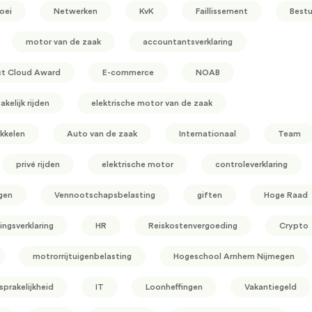
oei
Netwerken
KvK
Faillissement
Bestu
motor van de zaak
accountantsverklaring
ct Cloud Award
E-commerce
NOAB
akelijk rijden
elektrische motor van de zaak
kkelen
Auto van de zaak
Internationaal
Team
privé rijden
elektrische motor
controleverklaring
gen
Vennootschapsbelasting
giften
Hoge Raad
ingsverklaring
HR
Reiskostenvergoeding
Crypto
motrorrijtuigenbelasting
Hogeschool Arnhem Nijmegen
prakelijkheid
IT
Loonheffingen
Vakantiegeld