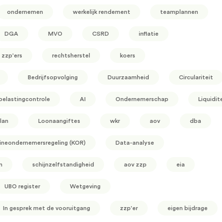
ondernemen
werkelijk rendement
teamplannen
DGA
MVO
CSRD
inflatie
zzp'ers
rechtsherstel
koers
Bedrijfsopvolging
Duurzaamheid
Circulariteit
belastingcontrole
AI
Ondernemerschap
Liquidit
lan
Loonaangiftes
wkr
aov
dba
ineondernemersregeling (KOR)
Data-analyse
n
schijnzelfstandigheid
aov zzp
eia
UBO register
Wetgeving
In gesprek met de vooruitgang
zzp'er
eigen bijdrage