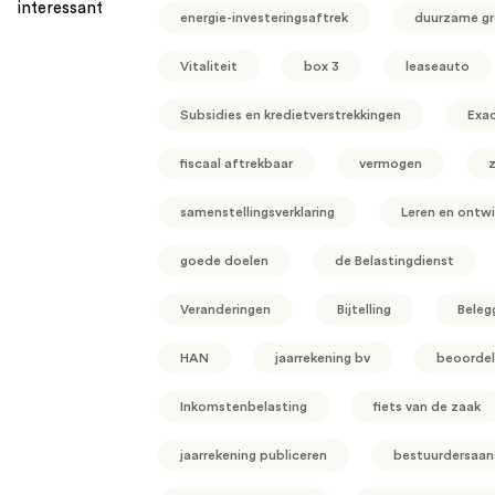
interessant
energie-investeringsaftrek
duurzame gr
Vitaliteit
box 3
leaseauto
Subsidies en kredietverstrekkingen
Exa
fiscaal aftrekbaar
vermogen
z
samenstellingsverklaring
Leren en ontwi
goede doelen
de Belastingdienst
Veranderingen
Bijtelling
Beleg
HAN
jaarrekening bv
beoordel
Inkomstenbelasting
fiets van de zaak
jaarrekening publiceren
bestuurdersaans