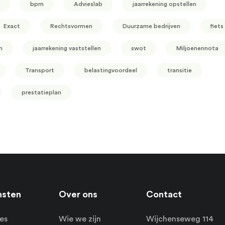
bpm
Advieslab
jaarrekening opstellen
Exact
Rechtsvormen
Duurzame bedrijven
fiets
n
jaarrekening vaststellen
swot
Miljoenennota
Transport
belastingvoordeel
transitie
prestatieplan
nsten
Over ons
Contact
es
Wie we zijn
Wijchenseweg 114