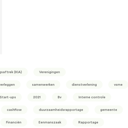
gsaftrek (KIA)
Verenigingen
verleggen
samenwerken
dienstverlening
vsme
Start-ups
2021
Bv
Interne controle
cashflow
duurzaamheidsrapportage
gemeente
Financiën
Eenmanszaak
Rapportage