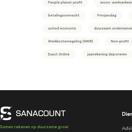
People planet profit
woon- werkverkeer
betalingsonmacht
Prinsjesdag
united economy
duurzaam onderneme
Werkkostenregeling (WKR)
Non-profit
Exact Online
jaarrekening deponeren
Die
Samen rekenen op duurzame groei
Advi