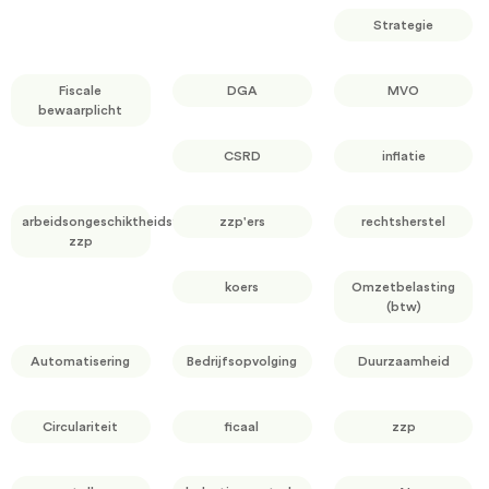
Strategie
Fiscale
DGA
MVO
bewaarplicht
CSRD
inflatie
arbeidsongeschiktheidsverzekering
zzp'ers
rechtsherstel
zzp
koers
Omzetbelasting
(btw)
Automatisering
Bedrijfsopvolging
Duurzaamheid
Circulariteit
ficaal
zzp