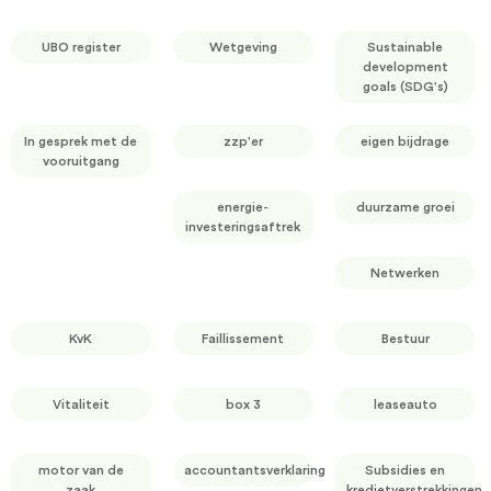
UBO register
Wetgeving
Sustainable
development
goals (SDG's)
In gesprek met de
zzp'er
eigen bijdrage
vooruitgang
energie-
duurzame groei
investeringsaftrek
Netwerken
KvK
Faillissement
Bestuur
Vitaliteit
box 3
leaseauto
motor van de
accountantsverklaring
Subsidies en
zaak
kredietverstrekkingen