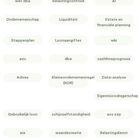
wet dba
belastingcontrole
AI
Ondernemerschap
Liquiditeit
Estate en
financiële planning
Stappenplan
Loonaangiftes
wkr
aov
dba
cashflowprognose
Advies
Kleineondernemersregeling
Data-analyse
(KOR)
Eigenrisicodragerscha
Gebruikelijk loon
schijnzelfstandigheid
aov zzp
eia
waardecreatie
Belastingdienst