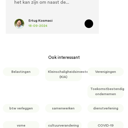
het kan zijn om naast de
Ertug Kosmaci
18-09-2024
Ook interessant
Belastingen
Kleinschaligheidsinvesteringsaftrek
Verenigingen
(KIA)
Toekomstbestendig
ondernemen
btw verleggen
samenwerken
dienstverlening
vsme
cultuurverandering
COVID-19