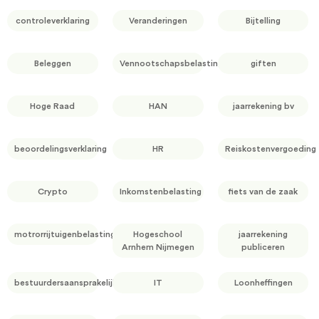
controleverklaring
Veranderingen
Bijtelling
Beleggen
Vennootschapsbelasting
giften
Hoge Raad
HAN
jaarrekening bv
beoordelingsverklaring
HR
Reiskostenvergoeding
Crypto
Inkomstenbelasting
fiets van de zaak
motrorrijtuigenbelasting
Hogeschool
jaarrekening
Arnhem Nijmegen
publiceren
bestuurdersaansprakelijkheid
IT
Loonheffingen