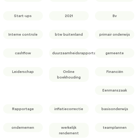
Start-ups
2021
Bv
Interne controle
btw buitenland
primair onderwijs
cashflow
duurzaamheidsrapportage
gemeente
Leiderschap
Online
Financiën
boekhouding
Eenmanszaak
Rapportage
inflatiecorrectie
basisonderwijs
ondernemen
werkelijk
teamplannen
rendement