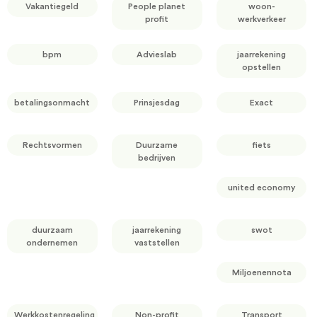
Vakantiegeld
People planet
woon-
profit
werkverkeer
bpm
Advieslab
jaarrekening
opstellen
betalingsonmacht
Prinsjesdag
Exact
Rechtsvormen
Duurzame
fiets
bedrijven
united economy
duurzaam
jaarrekening
swot
ondernemen
vaststellen
Miljoenennota
Werkkostenregeling
Non-profit
Transport