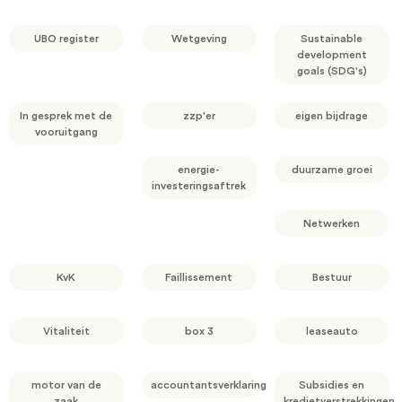
UBO register
Wetgeving
Sustainable
development
goals (SDG's)
In gesprek met de
zzp'er
eigen bijdrage
vooruitgang
energie-
duurzame groei
investeringsaftrek
Netwerken
KvK
Faillissement
Bestuur
Vitaliteit
box 3
leaseauto
motor van de
accountantsverklaring
Subsidies en
zaak
kredietverstrekkingen