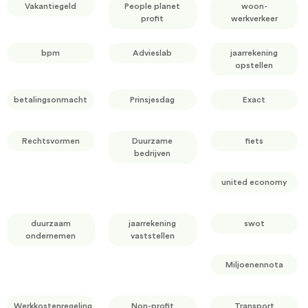
Vakantiegeld
People planet
woon-
profit
werkverkeer
bpm
Advieslab
jaarrekening
opstellen
betalingsonmacht
Prinsjesdag
Exact
Rechtsvormen
Duurzame
fiets
bedrijven
united economy
duurzaam
jaarrekening
swot
ondernemen
vaststellen
Miljoenennota
Werkkostenregeling
Non-profit
Transport