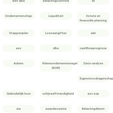
wet dba
belastingcontrole
AI
Ondernemerschap
Liquiditeit
Estate en
financiële planning
Stappenplan
Loonaangiftes
wkr
aov
dba
cashflowprognose
Advies
Kleineondernemersregeling
Data-analyse
(KOR)
Eigenrisicodragerscha
Gebruikelijk loon
schijnzelfstandigheid
aov zzp
eia
waardecreatie
Belastingdienst