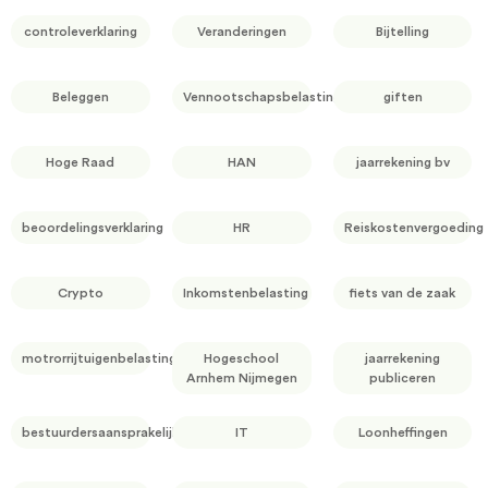
controleverklaring
Veranderingen
Bijtelling
Beleggen
Vennootschapsbelasting
giften
Hoge Raad
HAN
jaarrekening bv
beoordelingsverklaring
HR
Reiskostenvergoeding
Crypto
Inkomstenbelasting
fiets van de zaak
motrorrijtuigenbelasting
Hogeschool
jaarrekening
Arnhem Nijmegen
publiceren
bestuurdersaansprakelijkheid
IT
Loonheffingen