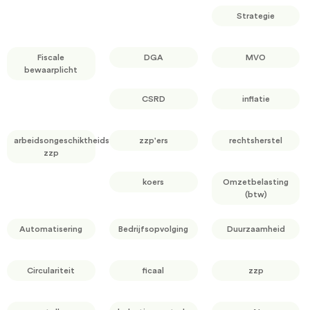
Strategie
Fiscale
DGA
MVO
bewaarplicht
CSRD
inflatie
arbeidsongeschiktheidsverzekering
zzp'ers
rechtsherstel
zzp
koers
Omzetbelasting
(btw)
Automatisering
Bedrijfsopvolging
Duurzaamheid
Circulariteit
ficaal
zzp