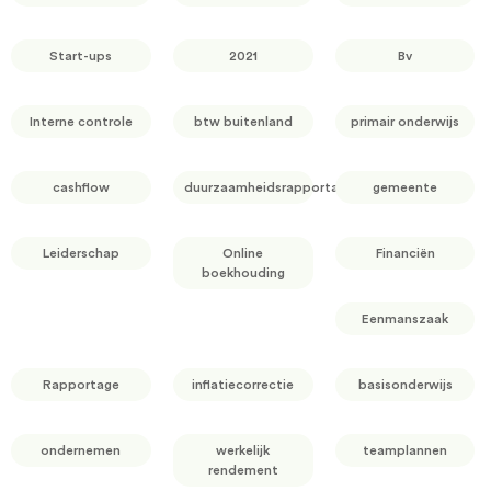
Start-ups
2021
Bv
Interne controle
btw buitenland
primair onderwijs
cashflow
duurzaamheidsrapportage
gemeente
Leiderschap
Online
Financiën
boekhouding
Eenmanszaak
Rapportage
inflatiecorrectie
basisonderwijs
ondernemen
werkelijk
teamplannen
rendement