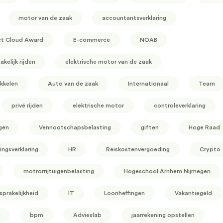
motor van de zaak
accountantsverklaring
ct Cloud Award
E-commerce
NOAB
akelijk rijden
elektrische motor van de zaak
kkelen
Auto van de zaak
Internationaal
Team
privé rijden
elektrische motor
controleverklaring
gen
Vennootschapsbelasting
giften
Hoge Raad
ingsverklaring
HR
Reiskostenvergoeding
Crypto
motrorrijtuigenbelasting
Hogeschool Arnhem Nijmegen
prakelijkheid
IT
Loonheffingen
Vakantiegeld
bpm
Advieslab
jaarrekening opstellen