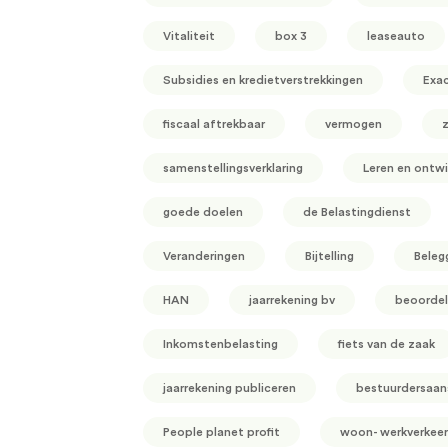
Vitaliteit
box 3
leaseauto
Subsidies en kredietverstrekkingen
Exa
fiscaal aftrekbaar
vermogen
z
samenstellingsverklaring
Leren en ontwi
goede doelen
de Belastingdienst
Veranderingen
Bijtelling
Beleg
HAN
jaarrekening bv
beoordel
Inkomstenbelasting
fiets van de zaak
jaarrekening publiceren
bestuurdersaans
People planet profit
woon- werkverkeer