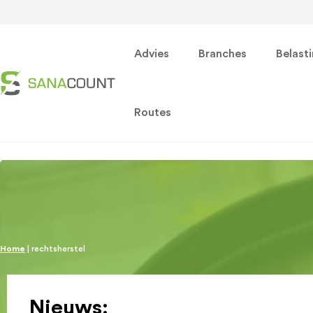
Advies
Branches
Belast
Routes
Home
|
rechtsherstel
Nieuws: