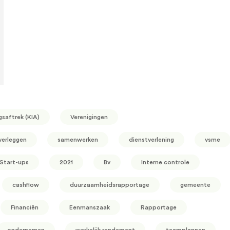
gsaftrek (KIA)
Verenigingen
verleggen
samenwerken
dienstverlening
vsme
Start-ups
2021
Bv
Interne controle
cashflow
duurzaamheidsrapportage
gemeente
Financiën
Eenmanszaak
Rapportage
ondernemen
werkelijk rendement
teamplannen