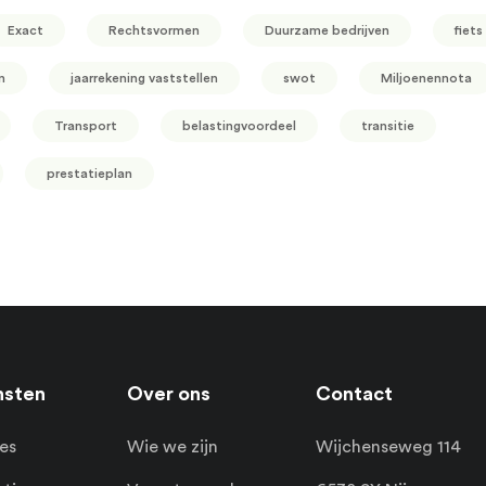
Exact
Rechtsvormen
Duurzame bedrijven
fiets
n
jaarrekening vaststellen
swot
Miljoenennota
Transport
belastingvoordeel
transitie
prestatieplan
nsten
Over ons
Contact
es
Wie we zijn
Wijchenseweg 114