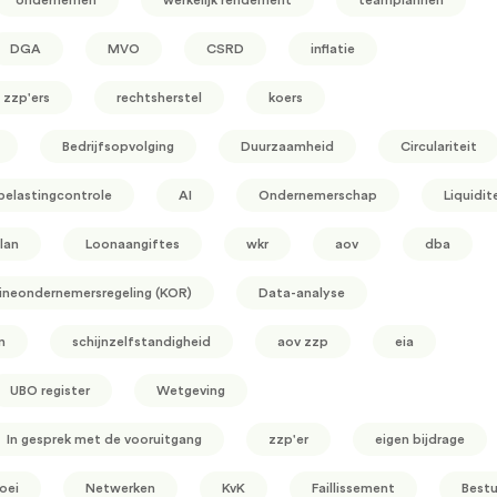
DGA
MVO
CSRD
inflatie
zzp'ers
rechtsherstel
koers
Bedrijfsopvolging
Duurzaamheid
Circulariteit
belastingcontrole
AI
Ondernemerschap
Liquidit
lan
Loonaangiftes
wkr
aov
dba
ineondernemersregeling (KOR)
Data-analyse
n
schijnzelfstandigheid
aov zzp
eia
UBO register
Wetgeving
In gesprek met de vooruitgang
zzp'er
eigen bijdrage
oei
Netwerken
KvK
Faillissement
Bestu