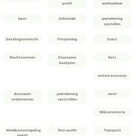
profit
werkverkeer
bpm
Advieslab
jaarrekening
opstellen
betalingsonmacht
Prinsjesdag
Exact
Rechtsvormen
Duurzame
fiets
bedrijven
united economy
duurzaam
jaarrekening
swot
ondernemen
vaststellen
Miljoenennota
Werkkostenregeling
Non-profit
Transport
(WKR)