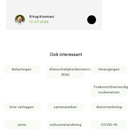
Ertug Kosmaci
17-07-2025
Ook interessant
Belastingen
Kleinschaligheidsinvesteringsaftrek
Verenigingen
(KIA)
Toekomstbestendig
ondernemen
btw verleggen
samenwerken
dienstverlening
vsme
cultuurverandering
COVID-19