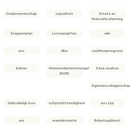
Ondernemerschap
Liquiditeit
Estate en
financiële planning
Stappenplan
Loonaangiftes
wkr
aov
dba
cashflowprognose
Advies
Kleineondernemersregeling
Data-analyse
(KOR)
Eigenrisicodragerscha
Gebruikelijk loon
schijnzelfstandigheid
aov zzp
eia
waardecreatie
Belastingdienst