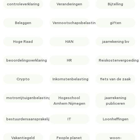
controleverklaring
Veranderingen
Bijtelling
Beleggen
Vennootschapsbelasting
giften
Hoge Raad
HAN
jaarrekening bv
beoordelingsverklaring
HR
Reiskostenvergoeding
Crypto
Inkomstenbelasting
fiets van de zaak
motrorrijtuigenbelasting
Hogeschool
jaarrekening
Arnhem Nijmegen
publiceren
bestuurdersaansprakelijkheid
IT
Loonheffingen
Vakantiegeld
People planet
woon-