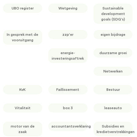
UBO register
Wetgeving
Sustainable
development
goals (SDG's)
In gesprek met de
zzp'er
eigen bijdrage
vooruitgang
energie-
duurzame groei
investeringsaftrek
Netwerken
KvK
Faillissement
Bestuur
Vitaliteit
box 3
leaseauto
motor van de
accountantsverklaring
Subsidies en
zaak
kredietverstrekkingen