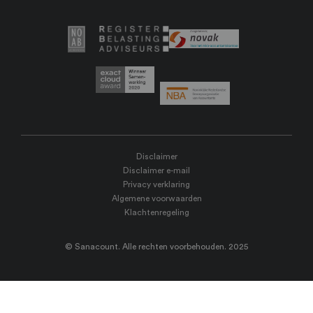
Disclaimer
Disclaimer e-mail
Privacy verklaring
Algemene voorwaarden
Klachtenregeling
© Sanacount. Alle rechten voorbehouden. 2025