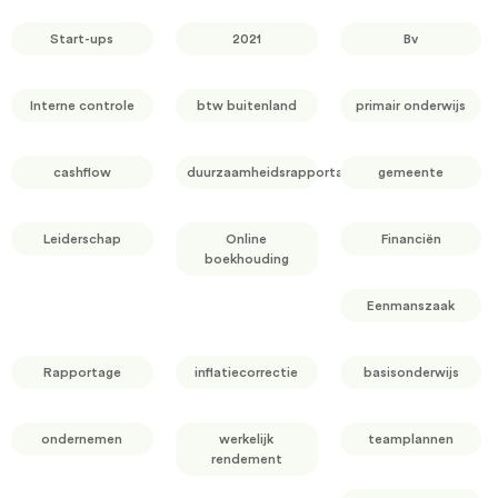
Start-ups
2021
Bv
Interne controle
btw buitenland
primair onderwijs
cashflow
duurzaamheidsrapportage
gemeente
Leiderschap
Online
Financiën
boekhouding
Eenmanszaak
Rapportage
inflatiecorrectie
basisonderwijs
ondernemen
werkelijk
teamplannen
rendement