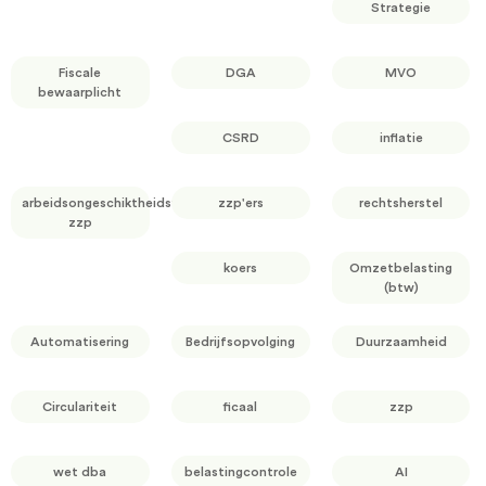
Strategie
Fiscale
DGA
MVO
bewaarplicht
CSRD
inflatie
arbeidsongeschiktheidsverzekering
zzp'ers
rechtsherstel
zzp
koers
Omzetbelasting
(btw)
Automatisering
Bedrijfsopvolging
Duurzaamheid
Circulariteit
ficaal
zzp
wet dba
belastingcontrole
AI