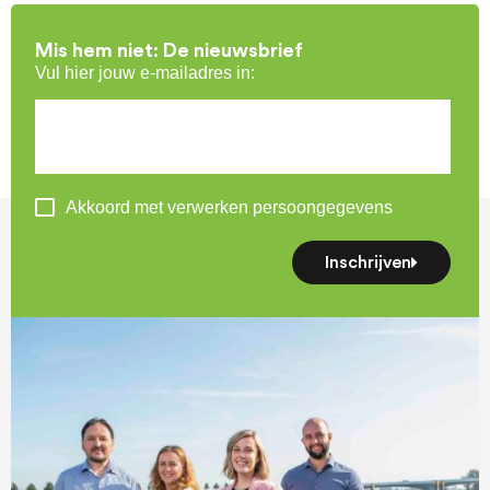
Mis hem niet: De nieuwsbrief
Vul hier jouw e-mailadres in:
Akkoord met verwerken persoongegevens
Inschrijven