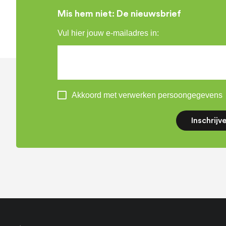
Mis hem niet: De nieuwsbrief
Vul hier jouw e-mailadres in:
Akkoord met verwerken persoongegevens
Inschrijv