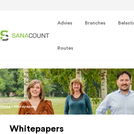
Advies
Branches
Belast
Routes
Home
|
Whitepapers
Whitepapers