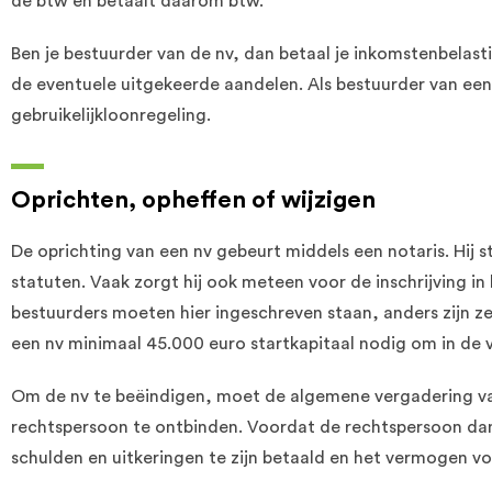
de btw en betaalt daarom btw.
Ben je bestuurder van de nv, dan betaal je inkomstenbelast
de eventuele uitgekeerde aandelen. Als bestuurder van ee
gebruikelijkloonregeling.
Oprichten, opheffen of wijzigen
De oprichting van een nv gebeurt middels een notaris. Hij st
statuten. Vaak zorgt hij ook meteen voor de inschrijving i
bestuurders moeten hier ingeschreven staan, anders zijn ze 
een nv minimaal 45.000 euro startkapitaal nodig om in de 
Om de nv te beëindigen, moet de algemene vergadering v
rechtspersoon te ontbinden. Voordat de rechtspersoon dan
schulden en uitkeringen te zijn betaald en het vermogen vol