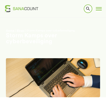
Home
|
Blogs
|
Storm Kamps over cyberbeveiliging
Storm Kamps over
cyberbeveiliging