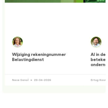
Wijziging rekeningnummer
AI in de
Belastingdienst
betekent
ondern
Nese Senol
29-04-2026
Ertug Kosm