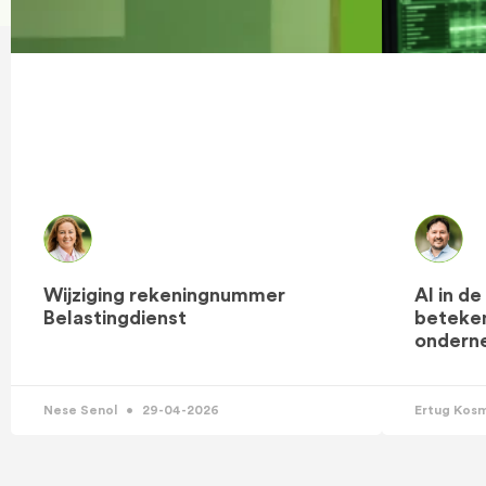
Wijziging rekeningnummer
AI in d
Belastingdienst
beteken
ondern
Nese Senol
29-04-2026
Ertug Kos