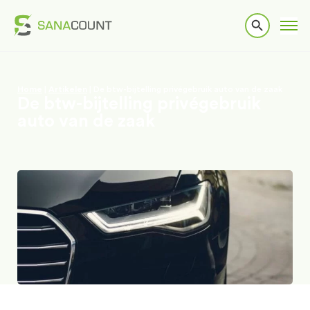
Home
|
Artikelen
|
De btw-bijtelling privégebruik auto van de zaak
De btw-bijtelling privégebruik
auto van de zaak