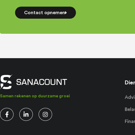
Contact opnemen
Die
Samen rekenen op duurzame groei
Advi
Bela
Fina