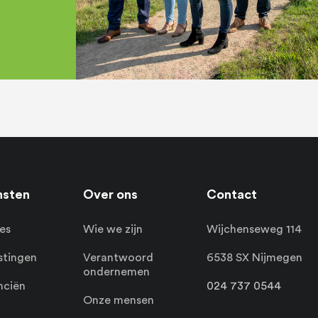
nsten
Over ons
Contact
es
Wie we zijn
Wijchenseweg 114
stingen
Verantwoord
6538 SX Nijmegen
ondernemen
nciën
024 737 0544
Onze mensen