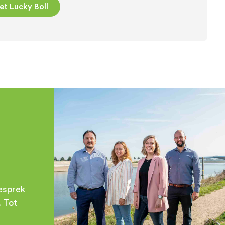
et Lucky Boll
esprek
. Tot