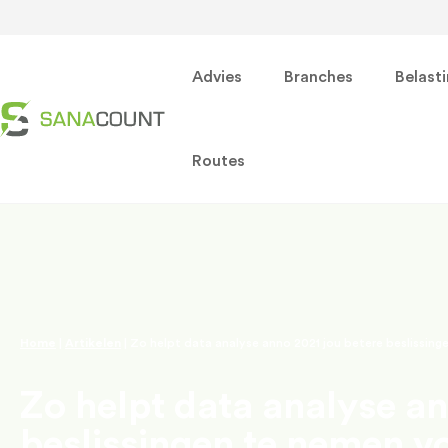
Advies
Branches
Belast
Routes
Home
|
Artikelen
|
Zo helpt data analyse anno 2021 jou betere beslissing
Zo helpt data analyse an
beslissingen te nemen vo