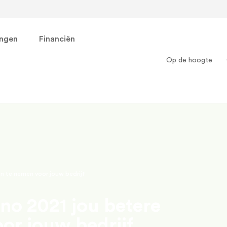
ingen
Financiën
Op de hoogte
en te nemen voor jouw bedrijf
no 2021 jou betere
or jouw bedrijf