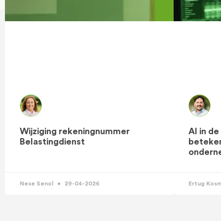
Wijziging rekeningnummer
AI in d
Belastingdienst
beteken
ondern
Nese Senol
29-04-2026
Ertug Kos