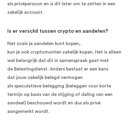
als
privépersoon
en is dit later om te zetten in een
zakelijk
account.
Is er verschil tussen crypto en aandelen?
Net z
oals je aandelen kunt kopen,
kun
je
o
ok
cryptomunten zakelijk kopen
.
Het is alleen
wel belangrijk dat dit in samenspraak gaat met
de
B
elastingdienst
. Anders bestaat er een kans
dat
jouw zakelijk
belegd
vermogen
als
speculatieve
belegging
(be
leggen voor kor
te
termijn op basis van de stijging of daling van
een
aandeel)
beschouwd wordt en dus als privé
aangemerkt wordt.