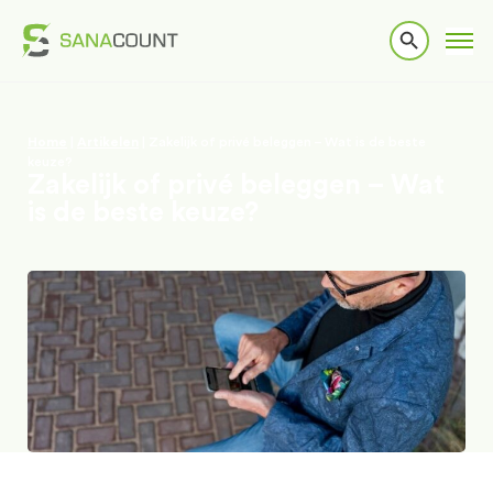
Home
|
Artikelen
|
Zakelijk of privé beleggen – Wat is de beste
keuze?
Zakelijk of privé beleggen – Wat
is de beste keuze?