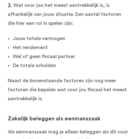
3
.
Wat voor jou het meest aantrekkelijk is
, is
afhankelijk van jouw situatie.
Een aantal factoren
die
hier een rol in spelen zijn:
Jouw totale vermogen
H
et rendement
W
el
of geen fiscaal partner
D
e totale schulden
N
a
ast de bovenstaande fa
c
toren zijn
nog meer
factoren die bepalen wat voor jou fiscaal het meest
aantrekkelijk is.
Zakelijk beleggen als eenmanszaak
Als eenmanszaak mag je alleen beleggen als dit voor