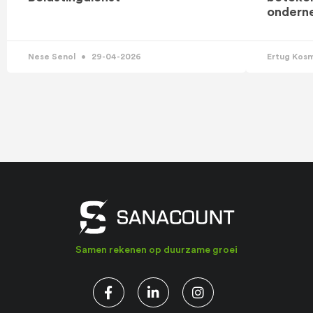
ondern
Nese Senol
29-04-2026
Ertug Kos
Samen rekenen op duurzame groei