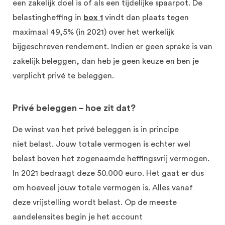
een zakelijk doel is of als een tijdelijke spaarpot.
De
belastingheffing in
box 1
vindt dan plaats tegen
maximaal
49,5%
(in 2021)
over het werkelijk
bijgeschreven rendemen
t
.
Indien er geen sprake is van
zakelijk beleggen
, dan
heb je geen keuze en
ben je
verplicht
privé
te
beleggen.
Privé beleggen – hoe zit dat?
De winst
van het
privé
beleggen is
in principe
niet
belast. J
ouw
totale
vermogen is echter wel
belast boven het zogenaamde heffingsvrij vermogen.
In 2021 bedraagt deze 50.000 euro. Het gaat er dus
om hoeveel jouw totale vermogen is.
Alles vanaf
deze vrijstelling wordt belast.
Op de mee
ste
aandelensites begin je het account