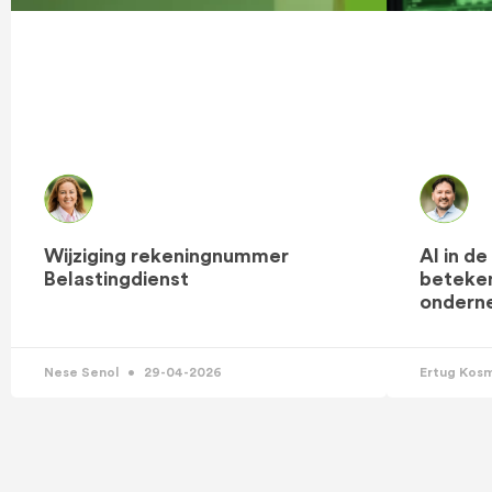
Wijziging rekeningnummer
AI in d
Belastingdienst
beteken
ondern
Nese Senol
29-04-2026
Ertug Kos