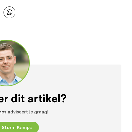
r dit artikel?
mps
adviseert je graag!
t Storm Kamps