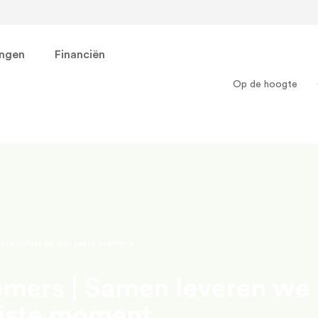
ingen
Financiën
Op de hoogte
ste cijfers op het juiste moment
mers | Samen leveren we
juiste moment