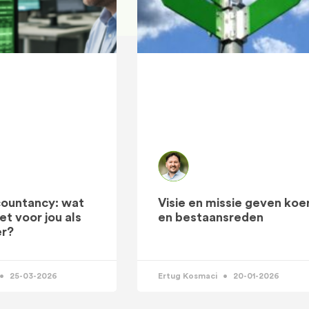
ccountancy: wat
Visie en missie geven koe
t voor jou als
en bestaansreden
r?
25-03-2026
Ertug Kosmaci
20-01-2026