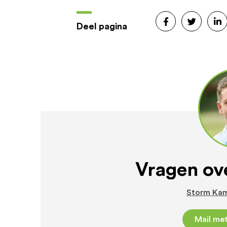
Deel pagina
Vragen ove
Storm Ka
Mail me