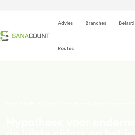
Advies
Branches
Belast
Routes
Home
|
Artikelen
|
Hypotheek voor ondernemers | Samen leveren we de jui
Hypotheek voor onderne
de juiste cijfers op het 