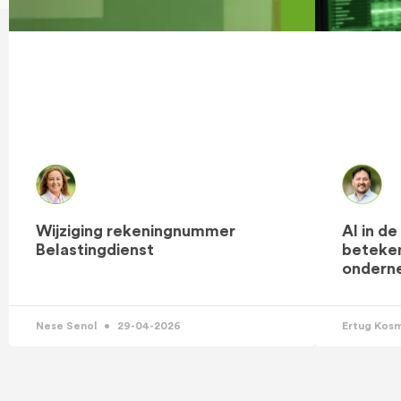
Wijziging rekeningnummer
AI in d
Belastingdienst
beteken
ondern
Nese Senol
29-04-2026
Ertug Kos